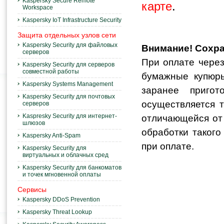
Kaspersky Secure Remote
карте
.
Workspace
Kaspersky IoT Infrastructure Security
Защита отдельных узлов сети
Kaspersky Security для файловых
Внимание! Сохра
серверов
При оплате через
Kaspersky Security для серверов
совместной работы
бумажные купюры
Kaspersky Systems Management
заранее приго
Kaspersky Security для почтовых
осуществляется т
серверов
Kaspresky Security для интернет-
отличающейся от 
шлюзов
обработки такого
Kaspersky Anti-Spam
при оплате.
Kaspersky Security для
виртуальных и облачных сред
Kaspersky Security для банкоматов
и точек мгновенной оплаты
Сервисы
Kaspersky DDoS Prevention
Kaspersky Threat Lookup