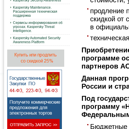
Kaspersky Security Awareness
Kaspersky Maintenance.
продление 
Расширенная техническая
поддержка
скидкой от 
Сервисы информирования об
в официаль
угрозах. Kaspersky Threat
Intelligence.
техническа
Kaspersky Automated Security
Awareness Platform
Приобретени
программе ос
партнеров АО
Данная прогр
России и стр
Под государ
программу «Н
Федеральным
Бюджетные 