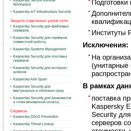
Kaspersky Secure Remote
Подготовки 
Workspace
Дополнител
Kaspersky IoT Infrastructure Security
квалификац
Защита отдельных узлов сети
Kaspersky Security для файловых
серверов
Институты 
Kaspersky Security для серверов
совместной работы
Исключения:
Kaspersky Systems Management
На организ
Kaspersky Security для почтовых
серверов
(унитарные
Kaspresky Security для интернет-
распростран
шлюзов
Kaspersky Anti-Spam
В рамках дан
Kaspersky Security для
виртуальных и облачных сред
поставка пр
Kaspersky Security для банкоматов
и точек мгновенной оплаты
Kaspersky 
Сервисы
Security дл
Kaspersky DDoS Prevention
серверов со
Kaspersky Threat Lookup
стоимости,