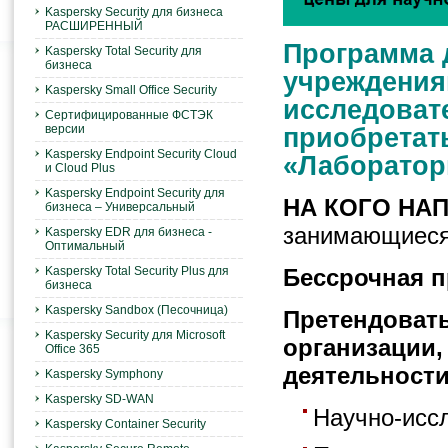
Kaspersky Security для бизнеса
РАСШИРЕННЫЙ
Программа 
Kaspersky Total Security для
бизнеса
учреждения
Kaspersky Small Office Security
исследоват
Сертифицированные ФСТЭК
версии
приобретат
Kaspersky Endpoint Security Cloud
«Лаборатори
и Cloud Plus
Kaspersky Endpoint Security для
НА КОГО НА
бизнеса – Универсальный
занимающиеся
Kaspersky EDR для бизнеса -
Оптимальный
Kaspersky Total Security Plus для
Бессрочная пр
бизнеса
Kaspersky Sandbox (Песочница)
Претендовать
Kaspersky Security для Microsoft
организации
Office 365
деятельности
Kaspersky Symphony
Kaspersky SD-WAN
Научно-исс
Kaspersky Container Security