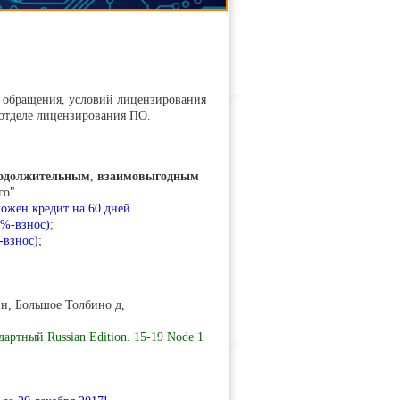
т обращения, условий лицензирования
 отделе лицензирования ПО.
одолжительным
,
взаимовыгодным
го".
ожен кредит на 60 дней.
0%-взнос)
;
-взнос)
;
_______
-н, Большое Толбино д,
артный Russian Edition. 15-19 Node 1