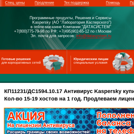
Спец. цены
Продление
Тех поддержка
Помощь
Пр
Программные продукты, Решения и Сервисы
Kaspersky (АО "Лаборатория Касперского")
в online-магазине Компании "ДАТАСИСТЕМ"
+7(800)775-79-98 по РФ; +7(495)902-65-12 по г.Москве
Эл. почта для запросов:
info@datasystem.ru
Готовые решения
Юридическим лицам
для корпоративных сетей
специальные условия
КП11231/ДС1594.10.17 Антивирус Kaspersky куп
Кол-во 15-19 хостов на 1 год. Продлеваем лицен