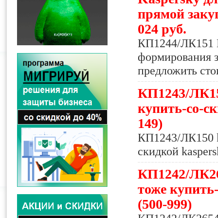
прямой заку
024 руб.
КП1244/ЛК151 К
формирования з
предложить стои
КП1243/ЛК150
купить-со-ск
149)
КП1243/ЛК150 ka
скидкой kaspers
КП1242/ЛК265
тоже купить-
(500-999)