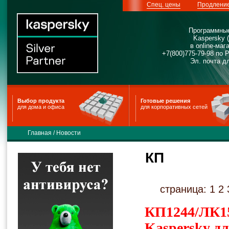
Спец. цены
Продлени
Программные
Kaspersky 
в online-м
+7(800)775-79-98 по 
Эл. почта д
Выбор продукта
Готовые решения
для дома и офиса
для корпоративных сетей
Главная
/
Новости
КП
страница:
1
2
КП1244/ЛК15
Kaspersky д