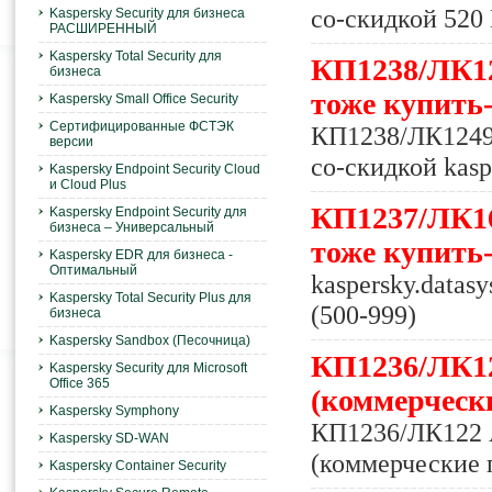
со-скидкой 520 
Kaspersky Security для бизнеса
РАСШИРЕННЫЙ
Kaspersky Total Security для
КП1238/ЛК124
бизнеса
тоже купить-
Kaspersky Small Office Security
Сертифицированные ФСТЭК
КП1238/ЛК12499 
версии
со-скидкой kasp
Kaspersky Endpoint Security Cloud
и Cloud Plus
КП1237/ЛК164
Kaspersky Endpoint Security для
бизнеса – Универсальный
тоже купить-
Kaspersky EDR для бизнеса -
Оптимальный
kaspersky.datas
Kaspersky Total Security Plus для
(500-999)
бизнеса
Kaspersky Sandbox (Песочница)
КП1236/ЛК12
Kaspersky Security для Microsoft
Office 365
(коммерчески
Kaspersky Symphony
КП1236/ЛК122 А
Kaspersky SD-WAN
(коммерческие 
Kaspersky Container Security