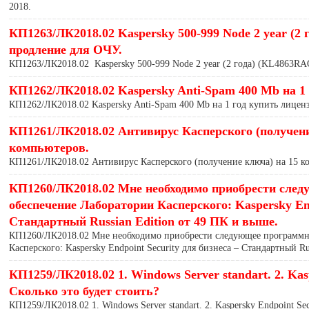
2018.
КП1263/ЛК2018.02 Kaspersky 500-999 Node 2 year (
продление для ОЧУ.
КП1263/ЛК2018.02 Kaspersky 500-999 Node 2 year (2 года) (KL4863R
КП1262/ЛК2018.02 Kaspersky Anti-Spam 400 Mb на 1 
КП1262/ЛК2018.02 Kaspersky Anti-Spam 400 Mb на 1 год купить лицен
КП1261/ЛК2018.02 Антивирус Касперского (получени
компьютеров.
КП1261/ЛК2018.02 Антивирус Касперского (получение ключа) на 15 к
КП1260/ЛК2018.02 Мне необходимо приобрести сле
обеспечение Лаборатории Касперского: Kaspersky End
Стандартный Russian Edition от 49 ПК и выше.
КП1260/ЛК2018.02 Мне необходимо приобрести следующее программн
Касперского: Kaspersky Endpoint Security для бизнеса – Стандартный Ru
КП1259/ЛК2018.02 1. Windows Server standart. 2. Kas
Сколько это будет стоить?
КП1259/ЛК2018.02 1. Windows Server standart. 2. Kaspersky Endpoint Sec