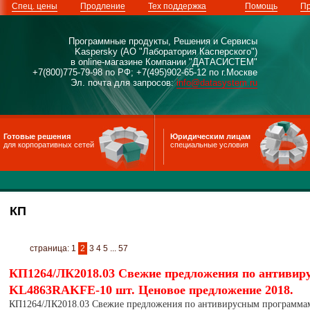
Спец. цены
Продление
Тех поддержка
Помощь
Пр
Программные продукты, Решения и Сервисы
Kaspersky (АО "Лаборатория Касперского")
в online-магазине Компании "ДАТАСИСТЕМ"
+7(800)775-79-98 по РФ; +7(495)902-65-12 по г.Москве
Эл. почта для запросов:
info@datasystem.ru
Готовые решения
Юридическим лицам
для корпоративных сетей
специальные условия
КП
страница:
1
2
3
4
5
...
57
КП1264/ЛК2018.03 Свежие предложения по антивир
KL4863RAKFE-10 шт. Ценовое предложение 2018.
КП1264/ЛК2018.03 Свежие предложения по антивирусным программам