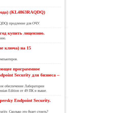
2 года) (KL4863RAQDQ)
AQDQ) продление для ОЧУ.
год купить лицензию.
зию.
е ключа) на 15
омпьютеров.
дующее программное
point Security для бизнеса –
ое обеспечение Лаборатории
ssian Edition от 49 ПК и выше.
persky Endpoint Security.
urity. Сколько это будет стоить?