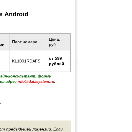
ля Android
Цена,
Парт номера
ии
руб.
от 599
KL1091RDAFS
рублей
лайн-консультант, форму
на адрес
info@datasystem.ru
.
.
от предыдущей лицензии. Если