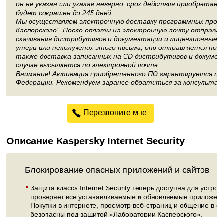
он не указан или указан неверно, срок действия приобрет
будет сокращен до 245 дней
Мы осуществляем электронную доставку программных пр
Касперского”. После оплаты на электронную почту отправ
скачивания дистрибутивов и документации и лицензионные
утери или неполучения этого письма, оно отправляется п
также доставка записанных на CD дистрибутивов и докум
случае высылается по электронной почте.
Внимание! Активация приобретенного ПО гарантируется т
Федерации. Рекомендуем заранее обратиться за консульта
Перезвоните мне
Описание Kaspersky Internet Security
Блокирование опасных приложений и сайтов
Защита класса Internet Security теперь доступна для устр
проверяет все устанавливаемые и обновляемые приложен
Покупки в интернете, просмотр веб-страниц и общение в 
безопасны под защитой «Лаборатории Касперского».