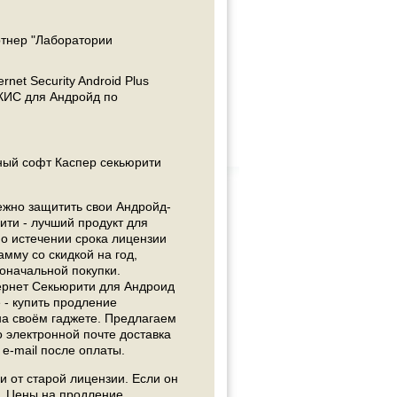
ртнер "Лаборатории
rnet Security Android Plus
 КИС для Андройд по
нный софт Каспер секьюрити
дежно защитить свои Андройд-
ити - лучший продукт для
о истечении срока лицензии
мму со скидкой на год,
оначальной покупки.
ернет Секьюрити для Андроид
е - купить продление
на своём гаджете. Предлагаем
о электронной почте доставка
e-mail после оплаты.
и от старой лицензии. Если он
й. Цены на продление