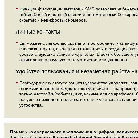
Функция фильтрации вызовов и SMS позволяет избежать 
гибкие белый и черный списки и автоматически блокиров
скрытых и нецифровых номеров.
Личные контакты
Вы можете с легкостью скрыть от посторонних глаз ваш
список контактов, сведения о входящих и исходящих звон
соответствующие записи в журналах. В целях большего у
активирована вручную, автоматически или удаленно.
Удобство пользования и незаметная работа на
Благодаря окну статуса защиты устройства управлять защ
оптимизирован для каждого типа устройств — например,
только настройки/события, актуальные для смартфонов.
ресурсов позволяет пользователю не чувствовать влияни
устройства.
Пример коммерческого предложения в цифрах, количест
Товары -
Kaspersky Kaspersky Internet Security для Андро