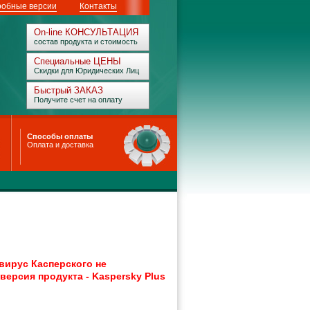
обные версии
Контакты
On-line КОНСУЛЬТАЦИЯ
состав продукта и стоимость
Специальные ЦЕНЫ
Скидки для Юридических Лиц
Быстрый ЗАКАЗ
Получите счет на оплату
Способы оплаты
Оплата и доставка
ирус Касперского не
 версия продукта -
Kaspersky Plus