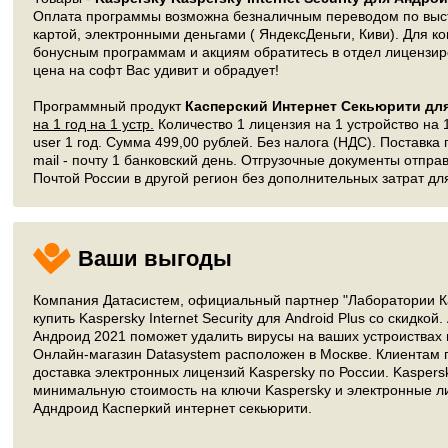
Оплата программы возможна безналичным переводом по выст
картой, электронными деньгами ( ЯндексДеньги, Киви). Для ко
бонусным программам и акциям обратитесь в отдел лиценз
цена на софт Вас удивит и обрадует!
Программный продукт
Касперский Интернет Секьюрити для
на 1 год на 1 устр.
Количество 1 лицензия на 1 устройство на 1
user 1 год. Сумма 499,00 рублей. Без налога (НДС). Поставка
mail - почту 1 банковский день. Отгрузочные документы отпр
Почтой России в другой регион без дополнительных затрат дл
Ваши выгоды
Компания Датасистем, официальный партнер "Лаборатории Ка
купить Kaspersky Internet Security для Android Plus со скидкой
Андроид 2021 поможет удалить вирусы на ваших устроиствах 
Онлайн-магазин Datasystem расположен в Москве. Клиентам 
доставка электронных лицензий Kaspersky по России. Kaspers
минимальную стоимость на ключи Kaspersky и электронные 
Адндроид Касперкий интернет секьюрити.