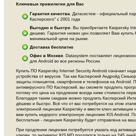
Ключевые привилегии для Вас
Гарантия качества
. Датасистем - официальный па
Касперского" с 2001 года
Выгодно и быстро
. Вы приобретаете Kaspersky Inte
дешево. Гарантия низких цен позволяет Вам купить
минимальной цене на рынке.
Доставка бесплатно
Офис в Москве
. Datasystem поставляет лицензио
для Android во все регионы России.
Купить ПО Kaspersky Internet Security Android означает на
устройства от вирусов. Так как Касперский Андройд Секьюр
защиты планшетов, смартфонов и телефонов на Android. П
антивирусного ПО Касперский, вы сможете продлить програ
потому что цена на продление всегда ниже стоимости перв
Благодаря таким скидкам можно продлить Касперский Инт
дёшево и быстро. Всё что от вас потребуется на этом этап
электронной лицензии Kaspersky и ввести ключ активации 
вам купить недорого электронную лицензию KIS Android. П
бесплатная - лицензия Kaspersky будет отправлена на ваш 
При продлении лицензии потребуется указать код активаци
утерян, то антивирус KIS MD продлится только на 245 дне