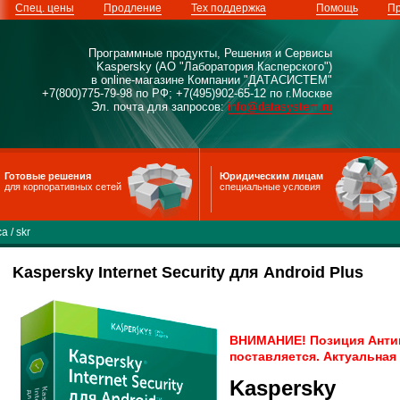
Спец. цены
Продление
Тех поддержка
Помощь
Пр
Программные продукты, Решения и Сервисы
Kaspersky (АО "Лаборатория Касперского")
в online-магазине Компании "ДАТАСИСТЕМ"
+7(800)775-79-98 по РФ; +7(495)902-65-12 по г.Москве
Эл. почта для запросов:
info@datasystem.ru
Готовые решения
Юридическим лицам
для корпоративных сетей
специальные условия
са
/
skr
Kaspersky Internet Security для Android Plus
ВНИМАНИЕ! Позиция Антив
поставляется. Актуальная
Kaspersky