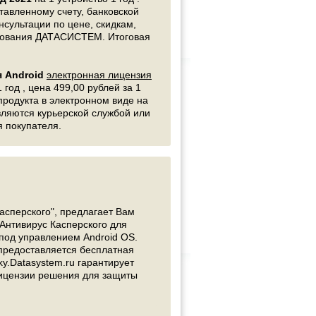
авленному счету, банковской
нсультации по цене, скидкам,
ирования ДАТАСИСТЕМ. Итоговая
 Android
электронная лицензия
 год , цена 499,00 рублей за 1
 продукта в электронном виде на
авляются курьерской службой или
я покупателя.
сперского", предлагает Вам
. Антивирус Касперского для
под управлением Android OS.
предоставляется бесплатная
ky.Datasystem.ru гарантирует
лицензии решения для защиты