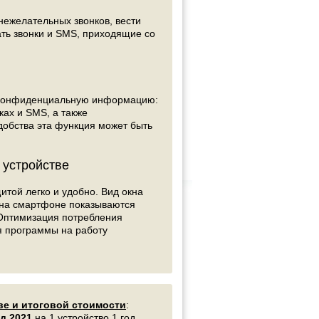
нежелательных звонков, вести
ать звонки и SMS, приходящие со
у конфиденциальную информацию:
ках и SMS, а также
добства эта функция может быть
 устройстве
итой легко и удобно. Вид окна
 на смартфоне показываются
 Оптимизация потребления
я программы на работу
ве и итоговой стоимости
:
ид 2021
на 1 устройство 1 год .